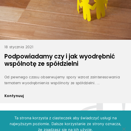
18 stycznia 2021
Podpowiadamy czy i jak wyodrębnić
wspólnotę ze spółdzielni
Od pewnego czasu obserwujemy spory wzrost zainteresowania
tematem wyodrębnienia wspólnoty ze spółdzielni. ...
Kontynuuj
Ta strona korzysta z ciasteczek aby świadczyć usługi na
najwyższym poziomie. Dalsze korzystanie ze strony oznacza,
że zgadzasz się na ich użycie.