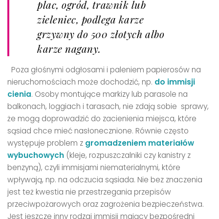
plac, ogród, trawnik lub
zieleniec, podlega karze
grzywny do 500 złotych albo
karze nagany.
Poza głośnymi odgłosami i paleniem papierosów na
nieruchomościach może dochodzić, np.
do immisji
cienia
. Osoby montujące markizy lub parasole na
balkonach, loggiach i tarasach, nie zdają sobie sprawy,
że mogą doprowadzić do zacienienia miejsca, które
sąsiad chce mieć nasłonecznione. Równie często
występuje problem z
gromadzeniem materiałów
wybuchowych
(kleje, rozpuszczalniki czy kanistry z
benzyną), czyli immisjami niematerialnymi, które
wpływają, np. na odczucia sąsiada. Nie bez znaczenia
jest też kwestia nie przestrzegania przepisów
przeciwpożarowych oraz zagrożenia bezpieczeństwa.
Jest jeszcze inny rodzaj immisji mający bezpośredni