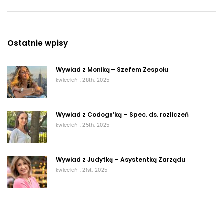
Ostatnie wpisy
Wywiad z Moniką – Szefem Zespołu
kwiecień , 28th, 2025
Wywiad z Codogn’ką – Spec. ds. rozliczeń
kwiecień , 25th, 2025
Wywiad z Judytką – Asystentką Zarządu
kwiecień , 21st, 2025