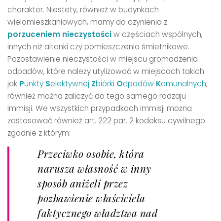
charakter. Niestety, również w budynkach
wielomieszkaniowych, mamy do czynienia z
porzuceniem nieczystości
w częściach wspólnych,
innych niż altanki czy pomieszczenia śmietnikowe.
Pozostawienie nieczystości w miejscu gromadzenia
odpadów, które należy utylizować w miejscach takich
jak
P
unkty
S
elektywnej
Z
biórki
O
dpadów
K
omunalnych
,
również można zaliczyć do tego samego rodzaju
immisji. We wszystkich przypadkach immisji można
zastosować również art. 222 par. 2 kodeksu cywilnego
zgodnie z którym:
Przeciwko osobie, która
narusza własność w inny
sposób aniżeli przez
pozbawienie właściciela
faktycznego władztwa nad