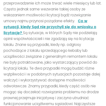
przeprowadzenie ich może trwać wiele miesięcy lub lat.
Często jednak same wezwanie takiej osoby ze
wskazaniem możliwości licytacji bądź rozwiązanie
umowy najmu przynosi pożądane efekty.
Co w
sytuacji, kiedy Sąd nie przychyli się do wniosku o
licytację?
Są sytuacje, w których Sądy nie podzielają
opinii współwłaścicieli i nie zgadzają się na licytację
lokalu. Znane są przypadki, kiedy np. odgłosy
pochodzące z lokalu sprzedającego kebaby lub
uciążliwości związane z generalnym remontem lokalu
nie były potraktowane, jako wystarczający powód do
licytacji lokalu. Te dwa przypadki mogą budzić różne
wątpliwości i w podobnych sytuacjach pozostaje dalej
walczyć i wykorzystywać dostępne możliwości
odwoławcze. Znamy przypadki, kiedy część osób nie
mogąc się doczekać rozwiązania problemu na drodze
prawnej przejmuje inicjatywę i zaczyna utrudniać
funkcjonowanie uciążliwemu sąsiadowi. Najczęstsze