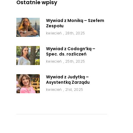
Ostatnie wpisy
Wywiad z Moniką – Szefem
Zespołu
kwiecień , 28th, 2025
Wywiad z Codogn’ką –
Spec. ds. rozliczeń
kwiecień , 25th, 2025
Wywiad z Judytką –
Asystentką Zarządu
kwiecień , 21st, 2025