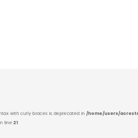
/home/users/acrest
yntax with curly braces is deprecated in
21
n line