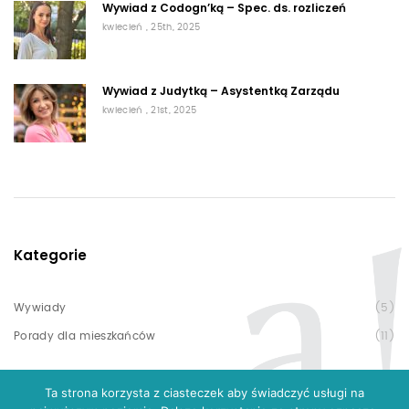
Wywiad z Codogn’ką – Spec. ds. rozliczeń
kwiecień , 25th, 2025
Wywiad z Judytką – Asystentką Zarządu
kwiecień , 21st, 2025
Kategorie
Wywiady
(5)
Porady dla mieszkańców
(11)
Ta strona korzysta z ciasteczek aby świadczyć usługi na