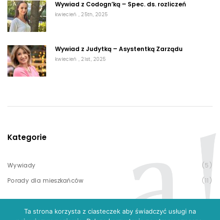
Wywiad z Codogn’ką – Spec. ds. rozliczeń
kwiecień , 25th, 2025
Wywiad z Judytką – Asystentką Zarządu
kwiecień , 21st, 2025
Kategorie
Wywiady
(5)
Porady dla mieszkańców
(11)
Ta strona korzysta z ciasteczek aby świadczyć usługi na