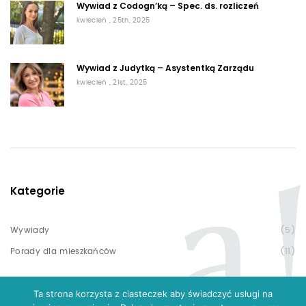
Wywiad z Codogn’ką – Spec. ds. rozliczeń
kwiecień , 25th, 2025
Wywiad z Judytką – Asystentką Zarządu
kwiecień , 21st, 2025
Kategorie
Wywiady
(5)
Porady dla mieszkańców
(11)
Ta strona korzysta z ciasteczek aby świadczyć usługi na