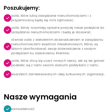
Poszukujemy:
osób, które lubią zarządzanie nieruchomościami i z
przyjemnością będą się nimi zajmować;
osób, którzy rozumieją opisane powyżej nasze podejście do
zarządzania nieruchomościami i będą je stosować;
również osób z wieloletnim doświadczeniem w zarządzaniu
nieruchomościami wspólnot mieszkaniowych, którzy są
skłonni skonfrontować swoje doświadczenie z naszym
podejściem ku zadowoleniu Klientów;
osób, które chcą się uczyć nowych rzeczy, ale są też gotowi
podzielić się z nami swoimi dobrymi praktykami z nami;
wszystkich zainteresowanych ideą turkusowych organizacji;
Nasze wymagania
samodzielność