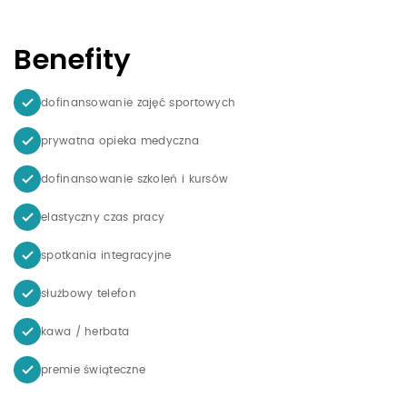
Benefity
dofinansowanie zajęć sportowych
prywatna opieka medyczna
dofinansowanie szkoleń i kursów
elastyczny czas pracy
spotkania integracyjne
służbowy telefon
kawa / herbata
premie świąteczne