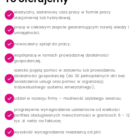
elastyczny, zadaniowy czas pracy w formie pracy
stacjonarnej lub hybrydowej;
pracę w ciekawym zespole gwarantującym rozwój wiedzy i
umiejętności;
nowoczesny sprzęt do pracy;
współpracę w ramach prowadzonej działalności
gospodarczej;
szeroko pojętą pomoc w założeniu lub prowadzeniu
działalności gospodarczej (do 30 pełnopłatnych dni bez
świadczenia usługi oraz pomoc w organizacji;
indywidualnego systemu emerytalnego);
udział w rozwoju firmy – możliwość szybkiego awansu;
progresywne wynagrodzenie uzależnione od wielkości
portfela obsługiwanych nieruchomości w granicach 6 – 12
tys. zł. netto na fakturze;
wysokość wynagrodzenia niezależną od płci