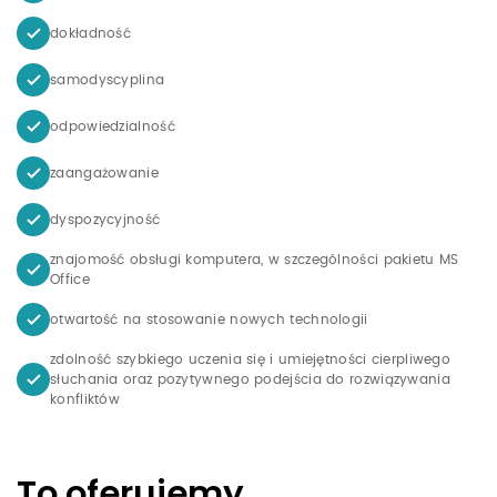
dokładność
samodyscyplina
odpowiedzialność
zaangażowanie
dyspozycyjność
znajomość obsługi komputera, w szczególności pakietu MS
Office
otwartość na stosowanie nowych technologii
zdolność szybkiego uczenia się i umiejętności cierpliwego
słuchania oraz pozytywnego podejścia do rozwiązywania
konfliktów
To oferujemy