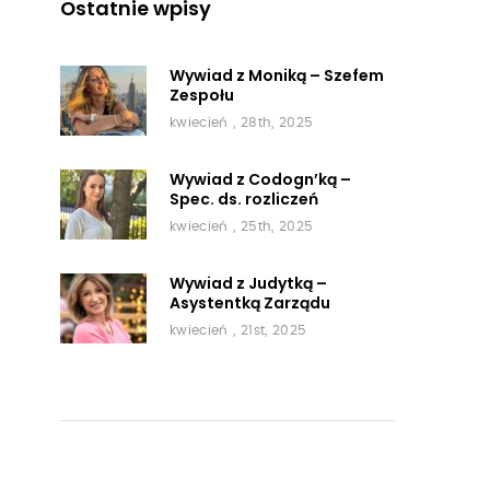
Ostatnie wpisy
Wywiad z Moniką – Szefem
Zespołu
kwiecień , 28th, 2025
Wywiad z Codogn’ką –
Spec. ds. rozliczeń
kwiecień , 25th, 2025
Wywiad z Judytką –
Asystentką Zarządu
kwiecień , 21st, 2025