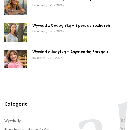
kwiecień , 28th, 2025
Wywiad z Codogn’ką – Spec. ds. rozliczeń
kwiecień , 25th, 2025
Wywiad z Judytką – Asystentką Zarządu
kwiecień , 21st, 2025
Kategorie
Wywiady
(5)
Porady dla mieszkańców
(11)