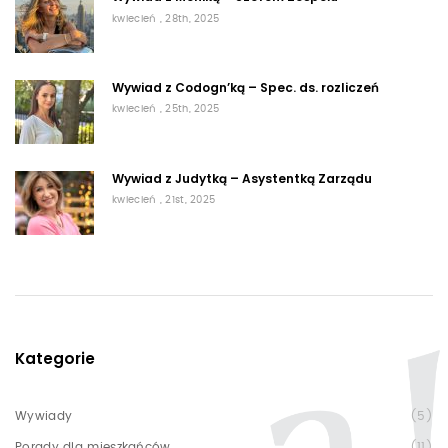
kwiecień , 28th, 2025
Wywiad z Codogn’ką – Spec. ds. rozliczeń
kwiecień , 25th, 2025
Wywiad z Judytką – Asystentką Zarządu
kwiecień , 21st, 2025
Kategorie
Wywiady
(5)
Porady dla mieszkańców
(11)