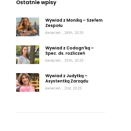
Ostatnie wpisy
Wywiad z Moniką – Szefem
Zespołu
kwiecień , 28th, 2025
Wywiad z Codogn’ką –
Spec. ds. rozliczeń
kwiecień , 25th, 2025
Wywiad z Judytką –
Asystentką Zarządu
kwiecień , 21st, 2025