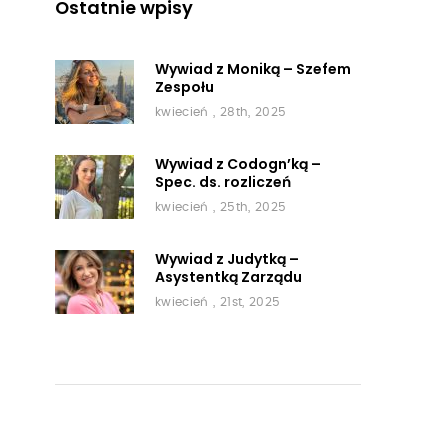
Ostatnie wpisy
Wywiad z Moniką – Szefem
Zespołu
kwiecień , 28th, 2025
Wywiad z Codogn’ką –
Spec. ds. rozliczeń
kwiecień , 25th, 2025
Wywiad z Judytką –
Asystentką Zarządu
kwiecień , 21st, 2025