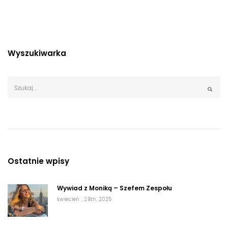
Wyszukiwarka
Ostatnie wpisy
Wywiad z Moniką – Szefem Zespołu
kwiecień , 28th, 2025