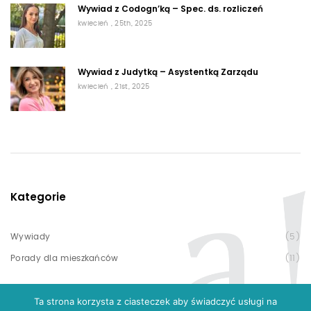
Wywiad z Codogn’ką – Spec. ds. rozliczeń
kwiecień , 25th, 2025
Wywiad z Judytką – Asystentką Zarządu
kwiecień , 21st, 2025
Kategorie
Wywiady
(5)
Porady dla mieszkańców
(11)
Ta strona korzysta z ciasteczek aby świadczyć usługi na