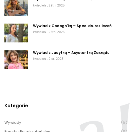
kwiecień , 28th, 2025
Wywiad z Codogn’ką – Spec. ds. rozliczeń
kwiecień , 25th, 2025
Wywiad z Judytką – Asystentką Zarządu
kwiecień , 21st, 2025
Kategorie
Wywiady
(5)
Porady dla mieszkańców
(11)