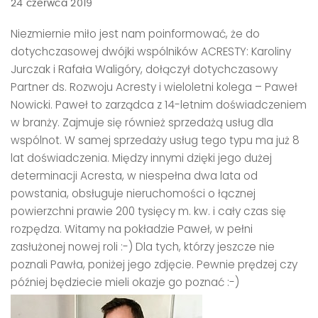
24 czerwca 2019
Niezmiernie miło jest nam poinformować, że do
dotychczasowej dwójki wspólników ACRESTY: Karoliny
Jurczak i Rafała Waligóry, dołączył dotychczasowy
Partner ds. Rozwoju Acresty i wieloletni kolega – Paweł
Nowicki. Paweł to zarządca z 14-letnim doświadczeniem
w branży. Zajmuje się również sprzedażą usług dla
wspólnot. W samej sprzedaży usług tego typu ma już 8
lat doświadczenia. Między innymi dzięki jego dużej
determinacji Acresta, w niespełna dwa lata od
powstania, obsługuje nieruchomości o łącznej
powierzchni prawie 200 tysięcy m. kw. i cały czas się
rozpędza. Witamy na pokładzie Paweł, w pełni
zasłużonej nowej roli :-) Dla tych, którzy jeszcze nie
poznali Pawła, poniżej jego zdjęcie. Pewnie prędzej czy
później będziecie mieli okazje go poznać :-)