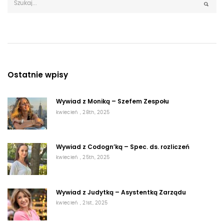
Ostatnie wpisy
Wywiad z Moniką – Szefem Zespołu
kwiecień , 28th, 2025
Wywiad z Codogn’ką – Spec. ds. rozliczeń
kwiecień , 25th, 2025
Wywiad z Judytką – Asystentką Zarządu
kwiecień , 21st, 2025