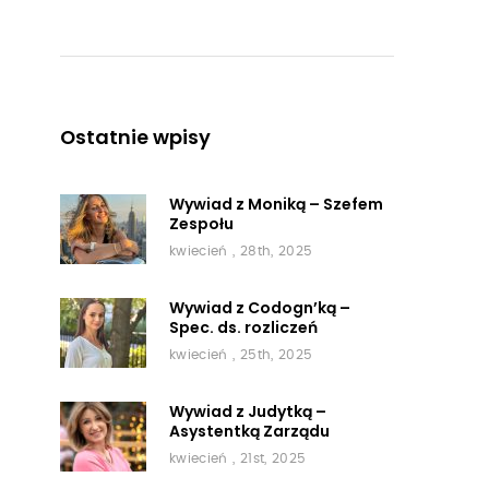
Ostatnie wpisy
Wywiad z Moniką – Szefem
Zespołu
kwiecień , 28th, 2025
Wywiad z Codogn’ką –
Spec. ds. rozliczeń
kwiecień , 25th, 2025
Wywiad z Judytką –
Asystentką Zarządu
kwiecień , 21st, 2025