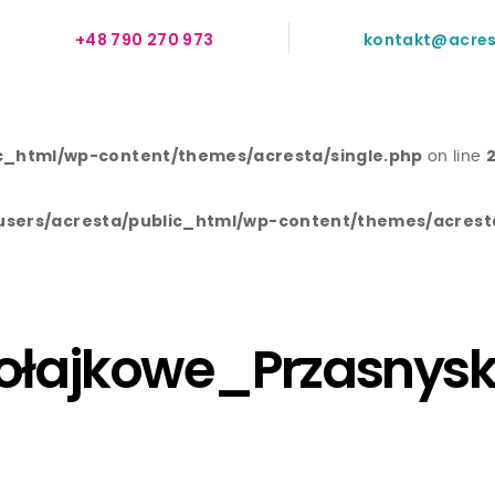
+48 790 270 973
kontakt@acres
c_html/wp-content/themes/acresta/single.php
2
on line
sers/acresta/public_html/wp-content/themes/acresta
ołajkowe_Przasnys