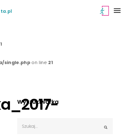
ta.pl
1
/single.php
21
on line
ka_2017-
Wyszukiwarka